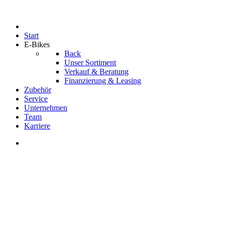
05943 / 295
estore@lankhorst.de
Facebook
Instagram
Start
E-Bikes
Back
Unser Sortiment
Verkauf & Beratung
Finanzierung & Leasing
Zubehör
Service
Unternehmen
Team
Karriere