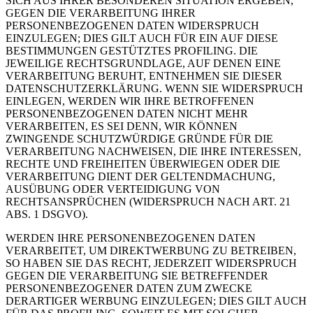
SICH AUS IHRER BESONDEREN SITUATION ERGEBEN,
GEGEN DIE VERARBEITUNG IHRER
PERSONENBEZOGENEN DATEN WIDERSPRUCH
EINZULEGEN; DIES GILT AUCH FÜR EIN AUF DIESE
BESTIMMUNGEN GESTÜTZTES PROFILING. DIE
JEWEILIGE RECHTSGRUNDLAGE, AUF DENEN EINE
VERARBEITUNG BERUHT, ENTNEHMEN SIE DIESER
DATENSCHUTZERKLÄRUNG. WENN SIE WIDERSPRUCH
EINLEGEN, WERDEN WIR IHRE BETROFFENEN
PERSONENBEZOGENEN DATEN NICHT MEHR
VERARBEITEN, ES SEI DENN, WIR KÖNNEN
ZWINGENDE SCHUTZWÜRDIGE GRÜNDE FÜR DIE
VERARBEITUNG NACHWEISEN, DIE IHRE INTERESSEN,
RECHTE UND FREIHEITEN ÜBERWIEGEN ODER DIE
VERARBEITUNG DIENT DER GELTENDMACHUNG,
AUSÜBUNG ODER VERTEIDIGUNG VON
RECHTSANSPRÜCHEN (WIDERSPRUCH NACH ART. 21
ABS. 1 DSGVO).
WERDEN IHRE PERSONENBEZOGENEN DATEN
VERARBEITET, UM DIREKTWERBUNG ZU BETREIBEN,
SO HABEN SIE DAS RECHT, JEDERZEIT WIDERSPRUCH
GEGEN DIE VERARBEITUNG SIE BETREFFENDER
PERSONENBEZOGENER DATEN ZUM ZWECKE
DERARTIGER WERBUNG EINZULEGEN; DIES GILT AUCH