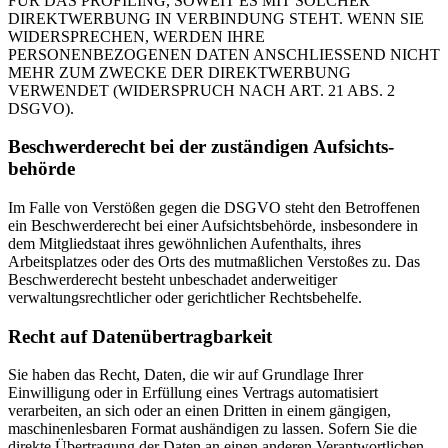
FÜR DAS PROFILING, SOWEIT ES MIT SOLCHER
DIREKTWERBUNG IN VERBINDUNG STEHT. WENN SIE
WIDERSPRECHEN, WERDEN IHRE
PERSONENBEZOGENEN DATEN ANSCHLIESSEND NICHT
MEHR ZUM ZWECKE DER DIREKTWERBUNG
VERWENDET (WIDERSPRUCH NACH ART. 21 ABS. 2
DSGVO).
Beschwerde­recht bei der zuständigen Aufsichts­
behörde
Im Falle von Verstößen gegen die DSGVO steht den Betroffenen
ein Beschwerderecht bei einer Aufsichtsbehörde, insbesondere in
dem Mitgliedstaat ihres gewöhnlichen Aufenthalts, ihres
Arbeitsplatzes oder des Orts des mutmaßlichen Verstoßes zu. Das
Beschwerderecht besteht unbeschadet anderweitiger
verwaltungsrechtlicher oder gerichtlicher Rechtsbehelfe.
Recht auf Daten­übertrag­barkeit
Sie haben das Recht, Daten, die wir auf Grundlage Ihrer
Einwilligung oder in Erfüllung eines Vertrags automatisiert
verarbeiten, an sich oder an einen Dritten in einem gängigen,
maschinenlesbaren Format aushändigen zu lassen. Sofern Sie die
direkte Übertragung der Daten an einen anderen Verantwortlichen